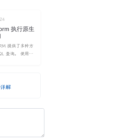
24
se orm 执行原生
询
e ORM 提供了多种方
QL 查询。 使用
uery_dict 方法执行
字典的形式返回查
om
ackends.asyncpg
参数详解
nt from typing
, Opti