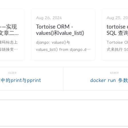
Aug 26, 2024
Aug 25, 20
——实现
Tortoise ORM -
tortoi
文章二维
values()和value_list()
SQL 查
主题字体
维码标志上
django: values()与
Tortois
面链接变成
values_list() from django.db
式来执行 S
来，我当前
import models class
execute_q
所以写此文
Blog(models.Model): name =
查询，并以
展示 悬浮
models.CharField(max_lengt
询结果： fr
OLDER
NEWER
自定义字体效
h=100) tagline = model
tortoise.b
n中的print与pprint
docker run 
置 代码
import clie
始<
import List