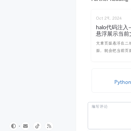
Oct 29, 2024
halo代码注入
悬浮展示当前
码 和 自定义
文章页面悬浮在二
面，就会把当前页
二维码并且展示出
使用的主题没有，
章记录一下。 效果
二维码效果展示 
Pytho
果展示 代码注入位
一：悬浮二维码 原