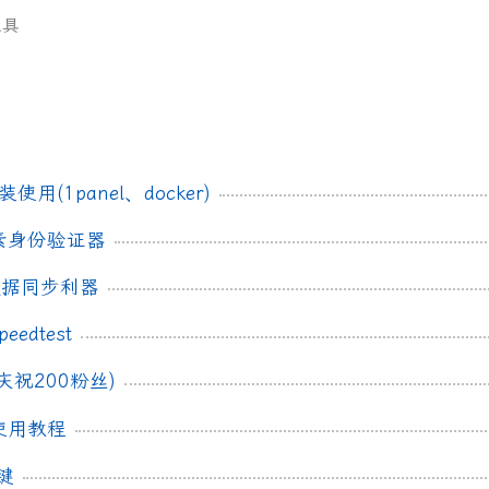
工具
 安装使用(1panel、docker)
双因素身份验证器
– 数据同步利器
edtest
庆祝200粉丝)
使用教程
捷键