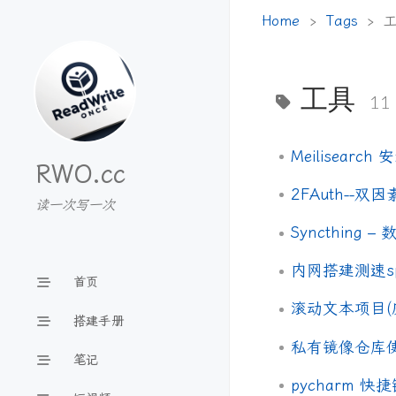
Home
Tags
工具
11
Meilisearch
RWO.cc
2FAuth--
读一次写一次
Syncthing 
内网搭建测速spe
首页
滚动文本项目(
搭建手册
私有镜像仓库
笔记
pycharm 快