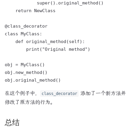
            super().original_method()

    return NewClass

@class_decorator

class MyClass:

    def original_method(self):

        print("Original method")

obj = MyClass()

obj.new_method()

在这个例子中，
添加了一个新方法并
class_decorator
修改了原方法的行为。
总结