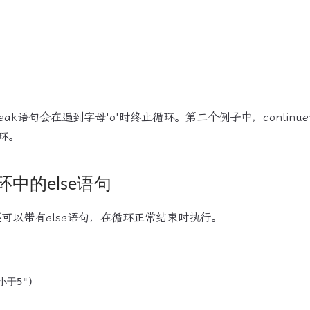
eak语句会在遇到字母'o'时终止循环。第二个例子中，contin
环。
循环中的else语句
环还可以带有else语句，在循环正常结束时执行。
小于5")
