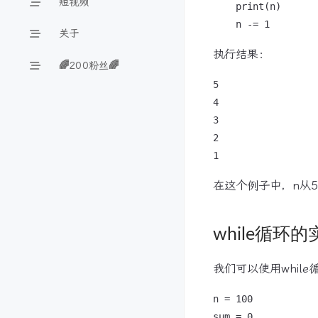
短视频
    print(n)

关于
执行结果：
🌈200粉丝🌈
5

4

3

2

在这个例子中，n从
while循环
我们可以使用while
n = 100

sum = 0
