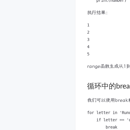
执行结果：
1

2

3

4

range函数生成从
循环中的break
我们可以使用break
for letter in 'Runo
    if letter == 'o
        break
