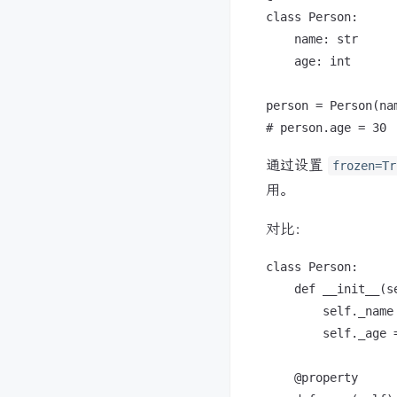
class Person:

    name: str

    age: int

person = Person(nam
通过设置
frozen=Tr
用。
对比：
class Person:

    def __init__(se
        self._name 
        self._age =
    @property
