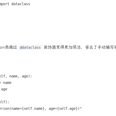
port dataclass

son类通过
装饰器变得更加简洁，省去了手动编写
@dataclass
lf, name, age):

 name

age

lf):

erson(name={self.name}, age={self.age})"
