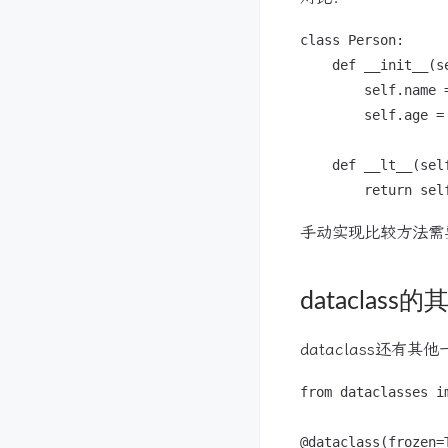
class Person:

    def __init__(se
        self.name =
        self.age = 
    def __lt__(self
手动实现比较方法需
dataclass
dataclass还有
from dataclasses im
@dataclass(frozen=T