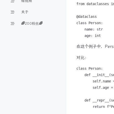
短视频
from dataclasses im
关于
@dataclass

class Person:

🌈200粉丝🌈
    name: str

在这个例子中，Per
对比：
class Person:

    def __init__(se
        self.name =
        self.age = 
    def __repr__(se
        return f"P