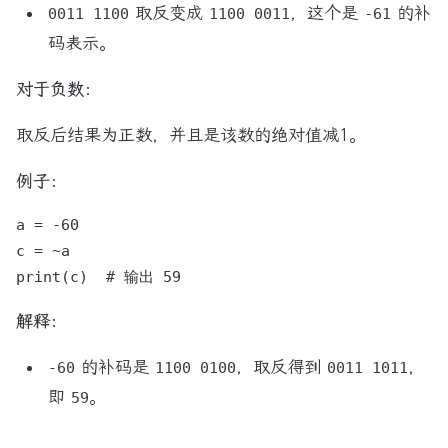
取反变成
，这个是
的补
0011 1100
1100 0011
-61
码表示。
对于负数：
取反后结果为正数，并且是该数的绝对值减1。
例子：
a = -60   

c = ~a    

解释：
的补码是
，取反得到
，
-60
1100 0100
0011 1011
即
。
59