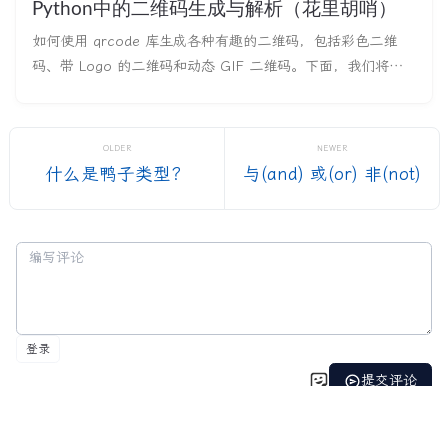
Python中的二维码生成与解析（花里胡哨）
如何使用 qrcode 库生成各种有趣的二维码，包括彩色二维
码、带 Logo 的二维码和动态 GIF 二维码。下面，我们将逐
步介绍这些功能。 Qrcode 库简介 qrcode 库是一个强大的
Python 工具，用于生成二维码。除了基本的二维码，它还支
持自定义功能，如颜色变化、样式设计和动画效果。
OLDER
NEWER
什么是鸭子类型？
与(and) 或(or) 非(not)