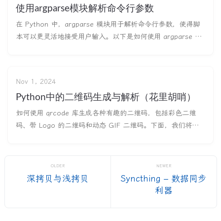
使用argparse模块解析命令行参数
在 Python 中，argparse 模块用于解析命令行参数，使得脚
本可以更灵活地接受用户输入。以下是如何使用 argparse 模
块解析命令行参数的详细介绍和示例。 基本用法 示例：简单
的命令行参数解析 首先，创建一个简单的脚本来解析命令行参
数。我们将创建一个脚本，该脚本接受两个整数并打印它们的
Nov 1, 2024
Python中的二维码生成与解析（花里胡哨）
如何使用 qrcode 库生成各种有趣的二维码，包括彩色二维
码、带 Logo 的二维码和动态 GIF 二维码。下面，我们将逐
步介绍这些功能。 Qrcode 库简介 qrcode 库是一个强大的
Python 工具，用于生成二维码。除了基本的二维码，它还支
持自定义功能，如颜色变化、样式设计和动画效果。
OLDER
NEWER
深拷贝与浅拷贝
Syncthing – 数据同步
利器