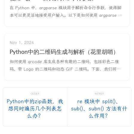
在 Python 中，argparse 模块用于解析命令行参数，使得脚
本可以更灵活地接受用户输入。以下是如何使用 argparse 模
块解析命令行参数的详细介绍和示例。 基本用法 示例：简单
的命令行参数解析 首先，创建一个简单的脚本来解析命令行参
数。我们将创建一个脚本，该脚本接受两个整数并打印它们的
Nov 1, 2024
Python中的二维码生成与解析（花里胡哨）
如何使用 qrcode 库生成各种有趣的二维码，包括彩色二维
码、带 Logo 的二维码和动态 GIF 二维码。下面，我们将逐
步介绍这些功能。 Qrcode 库简介 qrcode 库是一个强大的
Python 工具，用于生成二维码。除了基本的二维码，它还支
持自定义功能，如颜色变化、样式设计和动画效果。
OLDER
NEWER
Python中的zip函数，我
re 模块中 split()、
想同时遍历几个列表怎
sub()、subn() 方法有什
么办？
么作用？