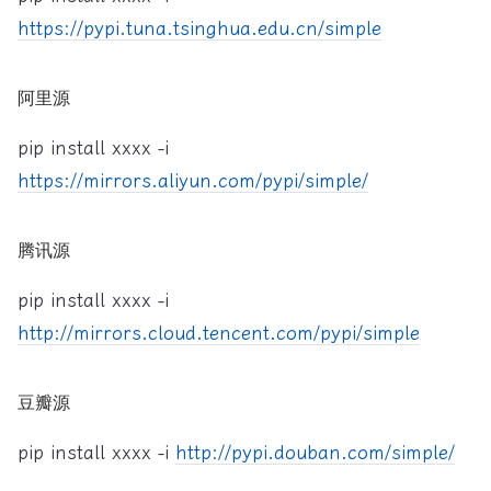
https://pypi.tuna.tsinghua.edu.cn/simple
阿里源
pip install xxxx -i
https://mirrors.aliyun.com/pypi/simple/
腾讯源
pip install xxxx -i
http://mirrors.cloud.tencent.com/pypi/simple
豆瓣源
pip install xxxx -i
http://pypi.douban.com/simple/