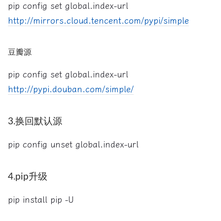
pip config set global.index-url
http://mirrors.cloud.tencent.com/pypi/simple
豆瓣源
pip config set global.index-url
http://pypi.douban.com/simple/
3.换回默认源
pip config unset global.index-url
4.pip升级
pip install pip -U