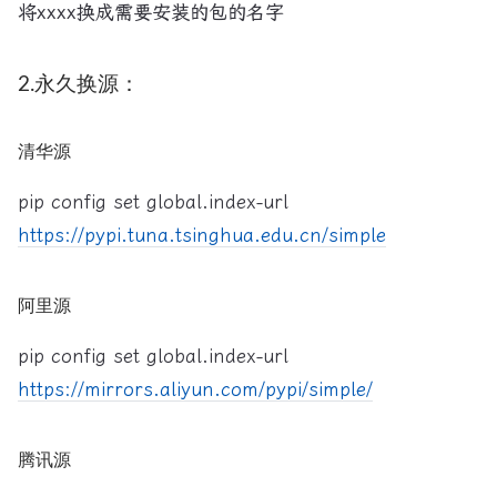
将xxxx换成需要安装的包的名字
2.永久换源：
清华源
pip config set global.index-url
https://pypi.tuna.tsinghua.edu.cn/simple
阿里源
pip config set global.index-url
https://mirrors.aliyun.com/pypi/simple/
腾讯源