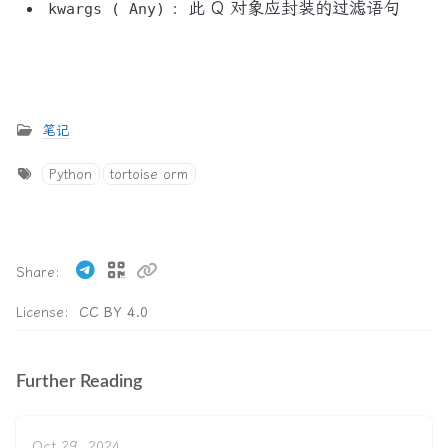
：此 Q 对象应封装的过滤语句
kwargs ( Any)
笔记
Python
tortoise orm
Share
License:
CC BY 4.0
Further Reading
Oct 29, 2024