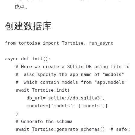
统中。
创建数据库
from tortoise import Tortoise, run_async

async def init():

    # Here we create a SQLite DB using file "db.
    #  also specify the app name of "models"

    #  which contain models from "app.models"

    await Tortoise.init(

        db_url='sqlite://db.sqlite3',

        modules={'models': ['models']}

    )

    # Generate the schema

    await Tortoise.generate_schemas()  # sa