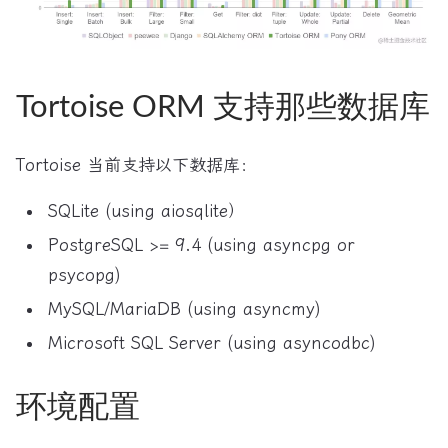
Tortoise ORM 支持那些数据库
Tortoise 当前支持以下数据库：
SQLite (using aiosqlite）
PostgreSQL >= 9.4 (using asyncpg or
psycopg)
MySQL/MariaDB (using asyncmy)
Microsoft SQL Server (using asyncodbc)
环境配置