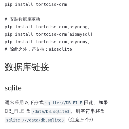
pip install tortoise-orm

# 安装数据库驱动

pip install tortoise-orm[asyncpg]

pip install tortoise-orm[aiomysql]

pip install tortoise-orm[asyncmy]

数据库链接
sqlite
通常采用以下形式
因此，如果
sqlite://DB_FILE
DB_FILE 为
，则字符串将为
/data/DB.sqlite3
（注意三个/）
sqlite:///data/db.sqlite3