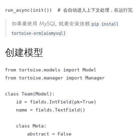
如果要使用 MySQL 就要安装依赖
pip install
tortoise-orm[aiomysql]
创建模型
from tortoise.models import Model

from tortoise.manager import Manager

class Team(Model):

    id = fields.IntField(pk=True)

    name = fields.TextField()

    class Meta:

        abstract = False
